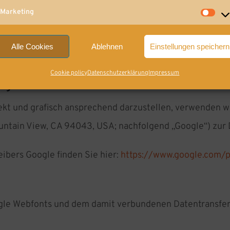
e mitteilen.
Marketing
Mar
Alle Cookies
Ablehnen
Einstellungen speichern
otheken (Google Webfonts)
Cookie policy
Datenschutzerklärung
Impressum
ng:
kt und grafisch ansprechend darzustellen, verwenden wi
tain View, CA 94043, USA; nachfolgend „Google“) zur D
eibers Google finden Sie hier:
https://www.google.com/po
le Webfonts und dem damit verbundenen Datentransfer zu 