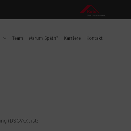
Roto
–
Digitaler
Fensterberater
n
Team
Warum Späth?
Karriere
Kontakt
ng (DSGVO), ist: