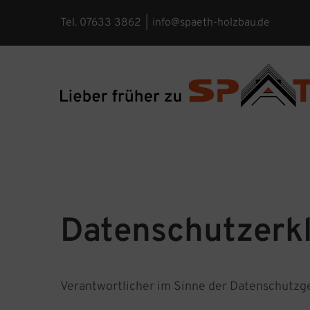
Zum
Tel. 07633 3862
|
info@spaeth-holzbau.de
Inhalt
springen
Datenschutzerk
Verantwortlicher im Sinne der Datenschutzg