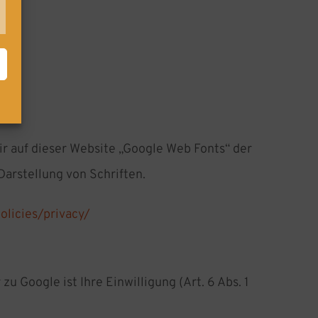
keting
r auf dieser Website „Google Web Fonts“ der
arstellung von Schriften.
licies/privacy/
Google ist Ihre Einwilligung (Art. 6 Abs. 1