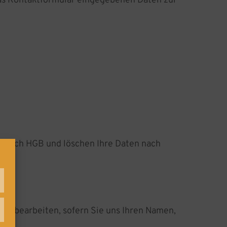
 das Kontaktformular eingegebenen Daten zur
en nach HGB und löschen Ihre Daten nach
nur bearbeiten, sofern Sie uns Ihren Namen,
tistiken