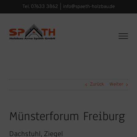
Zum
Tel. 07633 3862
|
info@spaeth-holzbau.de
Inhalt
springen
Zurück
Weiter
Münsterforum Freiburg
Dachstuhl, Ziegel